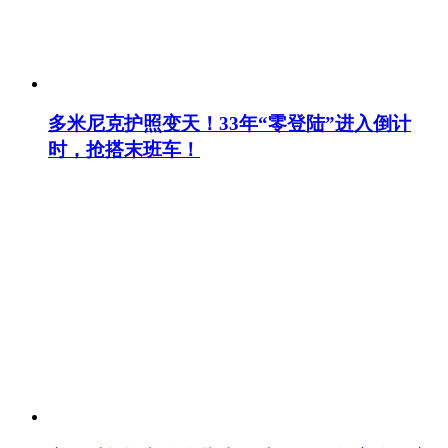
多米尼克护照变天！33年“零登陆”进入倒计
时，抢搭末班车！