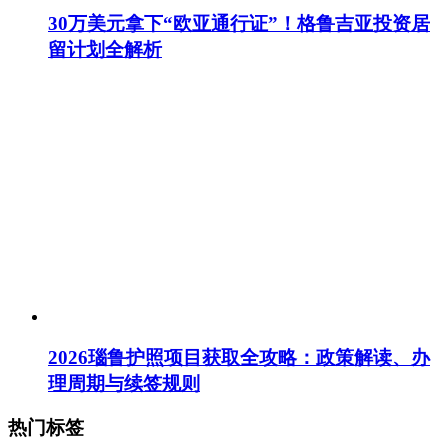
30万美元拿下“欧亚通行证”！格鲁吉亚投资居
留计划全解析
2026瑙鲁护照项目获取全攻略：政策解读、办
理周期与续签规则
热门标签