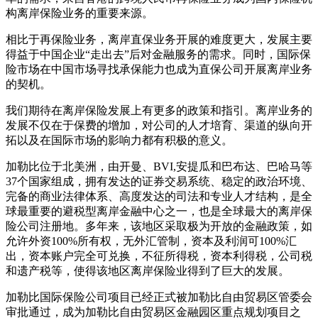
构离岸保险业务的重要来源。
相比于再保险业务，离岸直保业务开展的难度更大，发展主要
得益于中国企业“走出去”后对金融服务的需求。同时，国际保
险市场在中国市场寻找承保能力也成为直保公司开展离岸业务
的契机。
我们期待在离岸保险发展上有更多的政策和指引。离岸业务的
发展不仅在于保费的增加，对公司的人才培育、渠道的纵向开
拓以及在国际市场的影响力都有积极的意义。
加勒比位于北美洲，由开曼、BVI,安提瓜和巴布达、巴哈马等
37个国家组成，拥有发达的证券交易系统、稳定的政治环境、
完备的商业法律体系、高度发达的司法和专业人才结构，是全
球最重要的避税型离岸金融中心之一，也是全球最大的离岸保
险公司注册地。多年来，该地区采取极为开放的金融政策，如
允许外资100%所有权，无外汇管制，资本及利润可100%汇
出，资本账户完全可兑换，不征所得税，资本利得税，公司税
和遗产税等，使得该地区离岸保险业得到了巨大的发展。
加勒比国际保险公司项目已经正式被加勒比自由贸易区管委会
审批通过，成为加勒比自由贸易区金融园区重点规划项目之