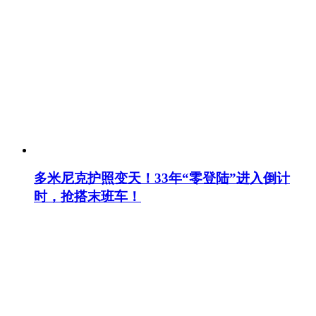
多米尼克护照变天！33年“零登陆”进入倒计
时，抢搭末班车！