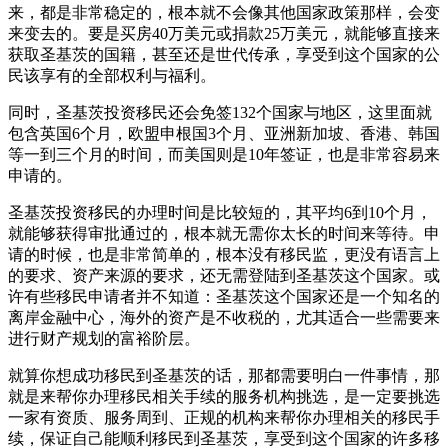
来，都是非常稳定的，根本就不会像其他国家政策那样，会变
来变去的。要是买房40万美元或捐款25万美元，就能够直接来
获取圣基茨的国籍，甚至还是世代传承，享受到这个国家的公
民该享有的全部权利与福利。
同时，圣基茨投资移民还会免签132个国家与地区，这里面就
包含英国6个月，欧盟申根国3个月、亚洲新加坡、香港、韩国
等一到三个月的时间，而美国则是10年签证，也是非常容易来
申请的。
圣基茨投资移民的办理时间是比较短的，其平均6到10个月，
就能够获得审批通过的，根本就无需你太长的时间来等待。申
请的时候，也是非常简单的，根本没有移民监，更没有语言上
的要求、资产来源的要求，还无需登陆到圣基茨这个国家。或
许有些移民申请者并不知道：圣基茨这个国家还是一个知名的
离岸金融中心，海外的资产是不收税的，尤其适合一些需要来
进行财产规划的富裕阶层。
就算你想成功移民到圣基茨的话，那都需要明白一件事情，那
就是来帮你办理移民相关手续的服务机构挑选，是一定要挑选
一家有资质、服务周到、正规的机构来帮你办理相关的移民手
续，保证自己能顺利移民到圣基茨，享受到这个国家的许多移