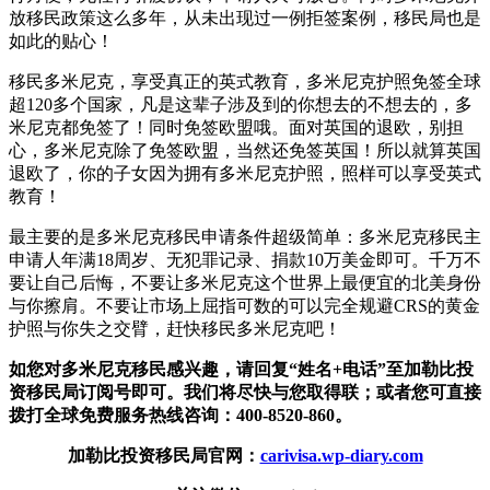
放移民政策这么多年，从未出现过一例拒签案例，移民局也是
如此的贴心！
移民多米尼克，享受真正的英式教育，多米尼克护照免签全球
超120多个国家，凡是这辈子涉及到的你想去的不想去的，多
米尼克都免签了！同时免签欧盟哦。面对英国的退欧，别担
心，多米尼克除了免签欧盟，当然还免签英国！所以就算英国
退欧了，你的子女因为拥有多米尼克护照，照样可以享受英式
教育！
最主要的是多米尼克移民申请条件超级简单：多米尼克移民主
申请人年满18周岁、无犯罪记录、捐款10万美金即可。千万不
要让自己后悔，不要让多米尼克这个世界上最便宜的北美身份
与你擦肩。不要让市场上屈指可数的可以完全规避CRS的黄金
护照与你失之交臂，赶快移民多米尼克吧！
如您对多米尼克移民感兴趣，请回复
“姓名+电话”
至加勒比投
资移民局订阅号即可
。我们将尽快与您取得联；或者您可直接
拨打全球免费服务热线咨询：400-8520-860。
加勒比投资移民局官网：
carivisa.wp-diary.com