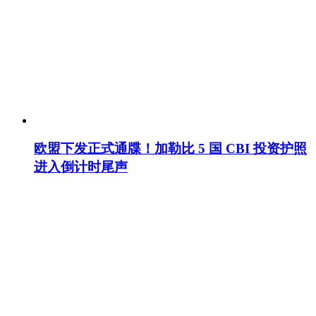
欧盟下发正式通牒！加勒比 5 国 CBI 投资护照
进入倒计时尾声