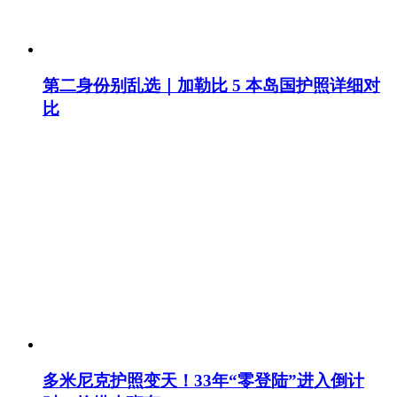
第二身份别乱选｜加勒比 5 本岛国护照详细对
比
多米尼克护照变天！33年“零登陆”进入倒计