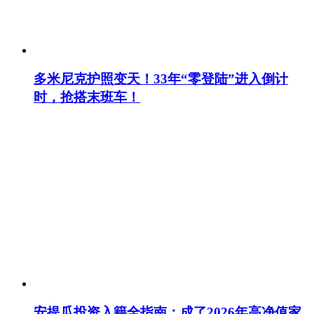
多米尼克护照变天！33年“零登陆”进入倒计
时，抢搭末班车！
安提瓜投资入籍全指南：成了2026年高净值家