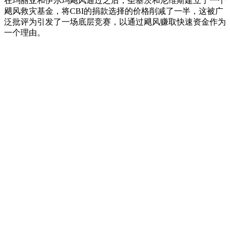
在玛丽亚和伊尔玛飓风通过之后，圣基茨和尼维斯建立了一个
飓风救灾基金，将CBI的捐款选择的价格削减了一半，这被广
泛批评为引发了一场底层竞赛，以通过飓风赚取快速资金作为
一个理由。