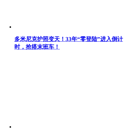
多米尼克护照变天！33年“零登陆”进入倒计
时，抢搭末班车！