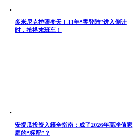
多米尼克护照变天！33年“零登陆”进入倒计
时，抢搭末班车！
安提瓜投资入籍全指南：成了2026年高净值家
庭的“标配”？