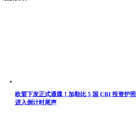
欧盟下发正式通牒！加勒比 5 国 CBI 投资护照
进入倒计时尾声