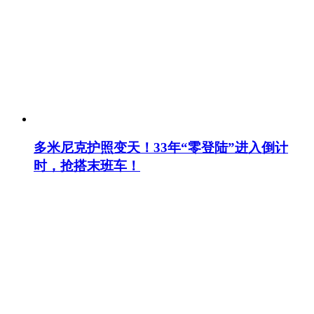
多米尼克护照变天！33年“零登陆”进入倒计
时，抢搭末班车！