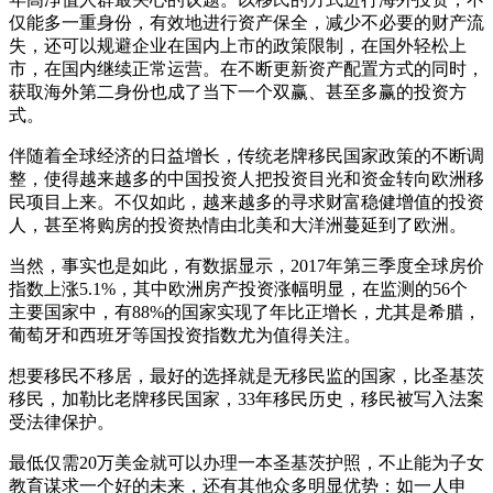
仅能多一重身份，有效地进行资产保全，减少不必要的财产流
失，还可以规避企业在国内上市的政策限制，在国外轻松上
市，在国内继续正常运营。在不断更新资产配置方式的同时，
获取海外第二身份也成了当下一个双赢、甚至多赢的投资方
式。
伴随着全球经济的日益增长，传统老牌移民国家政策的不断调
整，使得越来越多的中国投资人把投资目光和资金转向欧洲移
民项目上来。不仅如此，越来越多的寻求财富稳健增值的投资
人，甚至将购房的投资热情由北美和大洋洲蔓延到了欧洲。
当然，事实也是如此，有数据显示，2017年第三季度全球房价
指数上涨5.1%，其中欧洲房产投资涨幅明显，在监测的56个
主要国家中，有88%的国家实现了年比正增长，尤其是希腊，
葡萄牙和西班牙等国投资指数尤为值得关注。
想要移民不移居，最好的选择就是无移民监的国家，比圣基茨
移民，加勒比老牌移民国家，33年移民历史，移民被写入法案
受法律保护。
最低仅需20万美金就可以办理一本圣基茨护照，不止能为子女
教育谋求一个好的未来，还有其他众多明显优势：如一人申