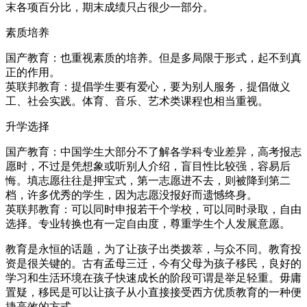
末各项百分比，期末成绩只占很少一部分。
素质培养
国产教育：也重视素质的培养。但是多局限于形式，起不到真
正的作用。
英联邦教育：提倡学生要有爱心，要为别人服务，提倡做义
工、社会实践。体育、音乐、艺术类课程也相当重视。
升学选择
国产教育：中国学生大部分不了解各学科专业差异，高考报志
愿时，不过是凭想象或听别人介绍，盲目性比较强，容易后
悔。填志愿往往是押宝式，第一志愿进不去，则被降到第二
档，许多优秀的学生，因为志愿没报好而遗憾终身。
英联邦教育：可以同时申报若干个学校，可以同时录取，自由
选择。专业转换也有一定自由度，尊重学生个人发展意愿。
教育是永恒的话题，为了让孩子出类拨萃，与众不同。教育投
资是很关键的。古有孟母三迁，今有父母为孩子移民，良好的
学习和生活环境在孩子快速成长的阶段可谓是举足轻重。毋庸
置疑，移民是可以让孩子从小直接接受西方优质教育的一种便
捷高效的方式。