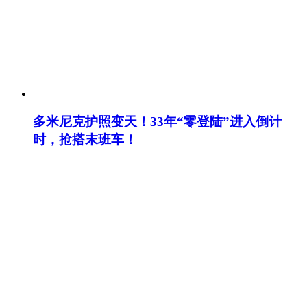
多米尼克护照变天！33年“零登陆”进入倒计
时，抢搭末班车！