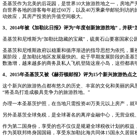
圣基茨作为北美的后花园，是世界10大旅游胜地之一，房地产升
自世界各地的游客每年超过60万，以及40万乘豪华邮轮到访
动效应，其房产投资的升值空间极大。
3、2014年被《加勒比日报》评为“年度创新旅游胜地”，并获
圣基茨和尼维斯为“加勒比隐藏的宝藏”，硫黄石山要塞国家公
圣基茨和尼维斯政府以稳重和循序渐进的指导思想为依托，重
展阶段，是加勒比地区发展最快的。处于早期发展阶段的圣基
数激增，越来越多的商务及私人飞机登陆这座小岛，这些都表
4、2015年圣基茨又被《赫芬顿邮报》评为15个新兴旅游热
这个新兴的旅游热点都有悠久的历史、丰富的文化和美丽的风景，
“将圣岛打造成极具竞争力的旅游胜地。”
办理一本圣基茨护照，在当地只需投资40万美元以上房产，
另外圣基茨全球免税，是全球著名的离岸金融中心，无营业税
作为第二国身份，享受的也不仅仅是规避全球税收计划的权益，
作为英联邦终身国国籍，享受东加勒比海共同体15国永久居留