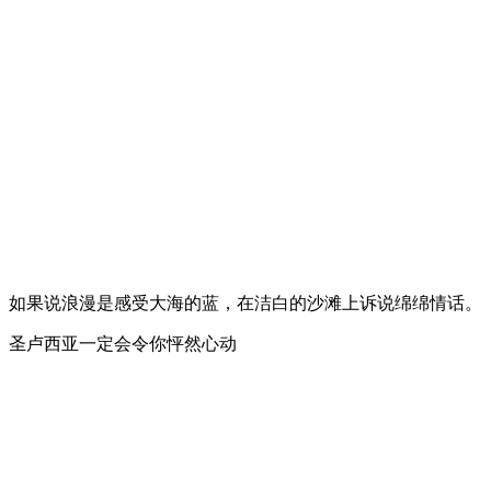
如果说浪漫是感受大海的蓝，在洁白的沙滩上诉说绵绵情话。
圣卢西亚一定会令你怦然心动