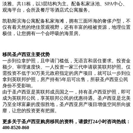
淡雅。共11栋，以3层结构为主。配备私家泳池、SPA中心、
观海平台，会所及餐厅等酒店式公寓服务。
凯勒斯滨海公寓配备私家海滩，拥有三面环海的奢侈户型，不
仅有着天然的绝佳景观视野，还有丰富的植被资源，地理位置
极佳，让您拥有一个会呼吸的海景房。
移民圣卢西亚主要优势
一步到位拿护照，且申请门槛低，无语言和居住要求。投资金
额少、审理速度快、一人投资一家三代申请获英联邦护照。仅
需投资不低于30万美元政府指定的房产项目，就可以一步到位
拿到英联邦护照，房产持有5年后可出售，所获圣卢西亚公民
身份不受影响。
由于圣卢西亚是英联邦成员国之一，持有圣卢西亚护照，即可
成为英联邦公民，享英联邦公民的优惠待遇。圣卢西亚是北美
乃至全球富豪的度假胜地，圣卢西亚房产项目增值空间所向披
靡，让您的投资更有把握。
更多关于圣卢西亚购房移民的资料，请拨打24小时咨询热线：
400-8520-860