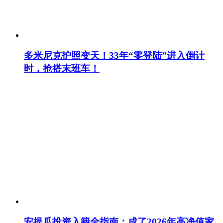
多米尼克护照变天！33年“零登陆”进入倒计
时，抢搭末班车！
安提瓜投资入籍全指南：成了2026年高净值家