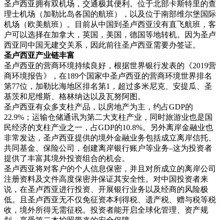
圣卢西亚拥有双机场，交通极其便利。位于北部卡斯特里的查
理士机场（加勒比岛各国的航班），以及位于南部维尔堡国际
机场（欧美航班）。目前从中国到圣卢西亚没有直飞航班，客
户可以选择在加拿大，英国，美国，德国等地转机。因为圣卢
西亚同中国无建交关系，因此前往圣卢西亚需要办签证。
圣卢西亚产业链丰富
圣卢西亚的营商环境持续良好，根据世界银行发表的《2019营
商环境报告》，在189个国家中圣卢西亚的营商环境世界排名
第77位，加勒比海地区排名第1，超过多米尼克、安提瓜、圣
基茨和尼维斯、格林纳达以及瓦努阿图。
圣卢西亚有众多支柱产品，以房地产为主，约占GDP的
22.9%；运输仓储通讯为第二大支柱产业，同时旅游业也是国
民经济的支柱产业之一，占GDP的10.8%。另外离岸金融业也
非常发达，圣卢西亚提供的境外金融业务包括成立离岸信托、
共同基金、保险公司，创建离岸银行账户等业务–这为投资者
提供了丰富其境外投资组合的机会。
圣卢西亚将对客户的个人信息保密，并且对所成立的离岸公司
注册资料及文件高度保密并保证其安全性。对中国投资者来
说，在圣卢西亚进行投资、开展银行业务以及经商的风险极
低。且圣卢西亚无不仅免征资本利得税、遗产税、赠与税等税
收，境外所得无需征税。投资者能开启全球化管理、资产规