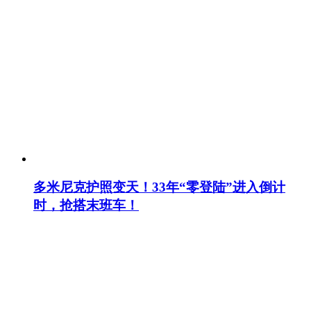
多米尼克护照变天！33年“零登陆”进入倒计
时，抢搭末班车！