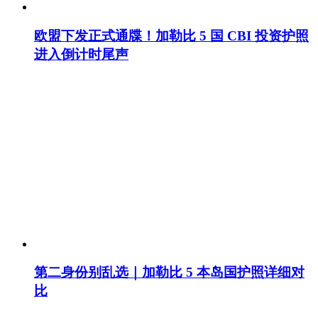
欧盟下发正式通牒！加勒比 5 国 CBI 投资护照
进入倒计时尾声
第二身份别乱选｜加勒比 5 本岛国护照详细对
比