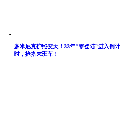
多米尼克护照变天！33年“零登陆”进入倒计
时，抢搭末班车！