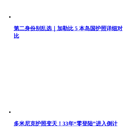
第二身份别乱选｜加勒比 5 本岛国护照详细对
比
多米尼克护照变天！33年“零登陆”进入倒计