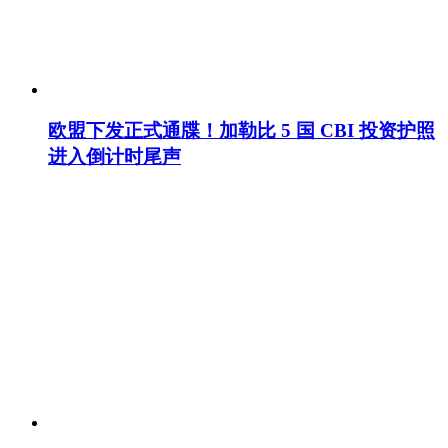
欧盟下发正式通牒！加勒比 5 国 CBI 投资护照
进入倒计时尾声