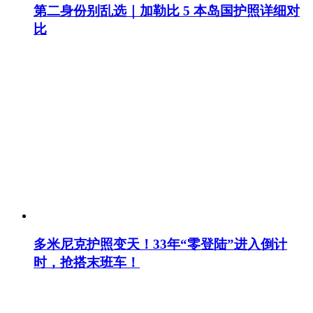
第二身份别乱选｜加勒比 5 本岛国护照详细对
比
多米尼克护照变天！33年“零登陆”进入倒计
时，抢搭末班车！