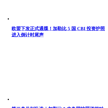
欧盟下发正式通牒！加勒比 5 国 CBI 投资护照
进入倒计时尾声