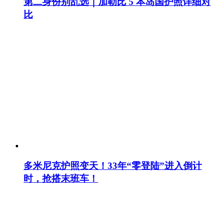
第二身份别乱选｜加勒比 5 本岛国护照详细对
比
多米尼克护照变天！33年“零登陆”进入倒计
时，抢搭末班车！