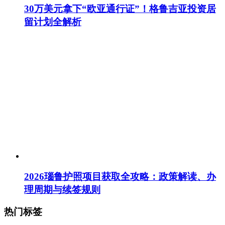
30万美元拿下“欧亚通行证”！格鲁吉亚投资居
留计划全解析
2026瑙鲁护照项目获取全攻略：政策解读、办
理周期与续签规则
热门标签