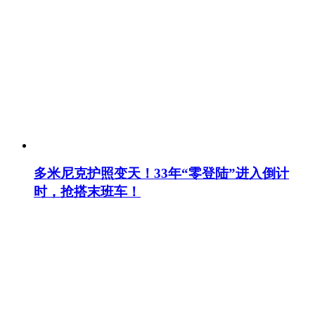
多米尼克护照变天！33年“零登陆”进入倒计
时，抢搭末班车！