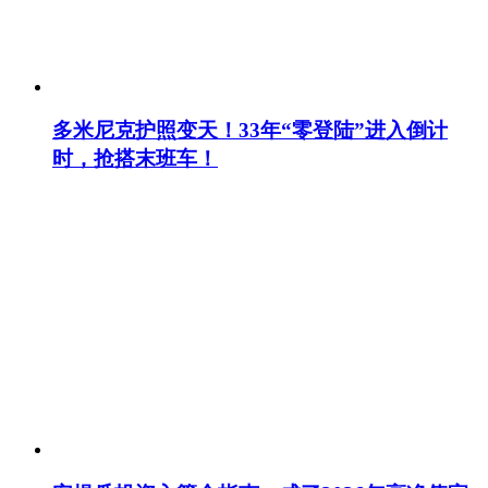
多米尼克护照变天！33年“零登陆”进入倒计
时，抢搭末班车！