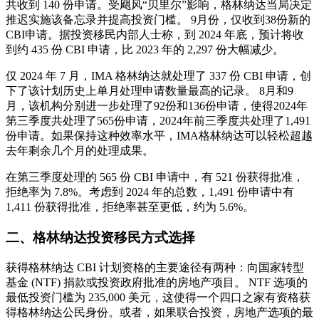
共收到 140 份申请。受飓风“贝里尔”影响，格林纳达当局决定
推迟实施该备忘录并提高投资门槛。 9月份，仅收到38份新的
CBI申请。据投资移民内部人士称，到 2024 年底，预计将收
到约 435 份 CBI 申请，比 2023 年的 2,297 份大幅减少。
仅 2024 年 7 月，IMA 格林纳达就处理了 337 份 CBI 申请，创
下了该计划历史上单月处理申请数量最高的记录。 8月和9
月，该机构分别进一步处理了92份和136份申请，使得2024年
第三季度共处理了565份申请，2024年前三季度共处理了1,491
份申请。如果保持这种效率水平，IMA格林纳达可以轻松超越
去年剩余几个月的处理成果。
在第三季度处理的 565 份 CBI 申请中，有 521 份获得批准，
拒绝率为 7.8%。考虑到 2024 年的总数，1,491 份申请中有
1,411 份获得批准，拒绝率甚至更低，约为 5.6%。
二、格林纳达投资移民方式选择
获得格林纳达 CBI 计划资格的主要途径有两种：向国家转型
基金 (NTF) 捐款或投资政府批准的房地产项目。 NTF 选项的
最低投资门槛为 235,000 美元，这使得一个四口之家有资格获
得格林纳达公民身份。或者，如果联合投资，房地产选项的最