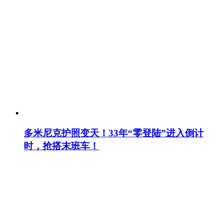
多米尼克护照变天！33年“零登陆”进入倒计
时，抢搭末班车！