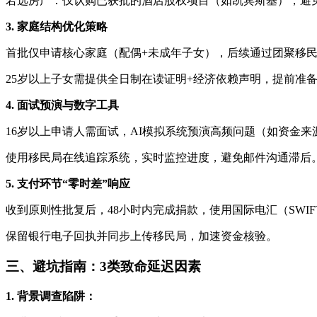
若选房产：仅认购已获批的酒店股权项目（如凯宾斯基），避
3. 家庭结构优化策略
首批仅申请核心家庭（配偶+未成年子女），后续通过团聚移民
25岁以上子女需提供全日制在读证明+经济依赖声明，提前准
4. 面试预演与数字工具
16岁以上申请人需面试，AI模拟系统预演高频问题（如资金来
使用移民局在线追踪系统，实时监控进度，避免邮件沟通滞后
5. 支付环节“零时差”响应
收到原则性批复后，48小时内完成捐款，使用国际电汇（SWI
保留银行电子回执并同步上传移民局，加速资金核验。
三、避坑指南：3类致命延迟因素
1. 背景调查陷阱：