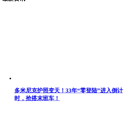
多米尼克护照变天！33年“零登陆”进入倒计
时，抢搭末班车！