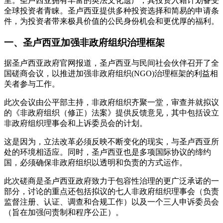
里。圣卢西亚拥有丰富的英法文化遗产，其投资入籍计划备受
全球投资者青睐。圣卢西亚提供多种投资选择和简易的申请条
件，为投资者带来极具价值的公民身份机会和更优厚的福利。
一、圣卢西亚加强非政府组织治理框架
据圣卢西亚政府官网报道，圣卢西亚与民间社会伙伴召开了全
国磋商会议，以推进加强非政府组织(NGO)治理框架的利益相
关者参与工作。
此次会议由公平部主持，非政府组织齐聚一堂，审查并就拟议
的《非政府组织（修正）法案》提供反馈意见，其中包括设立
非政府组织理事会和上诉委员会的计划。
这是因为，立法改革必须反映不断变化的现实，与圣卢西亚所
处的环境相适应。同时，圣卢西亚也是多项国际协议的缔约
国，必须确保非政府组织以透明和负责的方式运作。
此次磋商是圣卢西亚政府致力于包容性治理的更广泛承诺的一
部分，讨论的重点还包括拟议的七人非政府组织理事会（负责
监督注册、认证、调查和合规工作）以及一个三人申诉委员会
（旨在加强问责制和程序公正）。