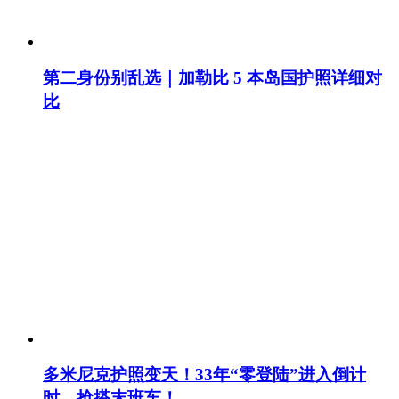
第二身份别乱选｜加勒比 5 本岛国护照详细对
比
多米尼克护照变天！33年“零登陆”进入倒计
时，抢搭末班车！