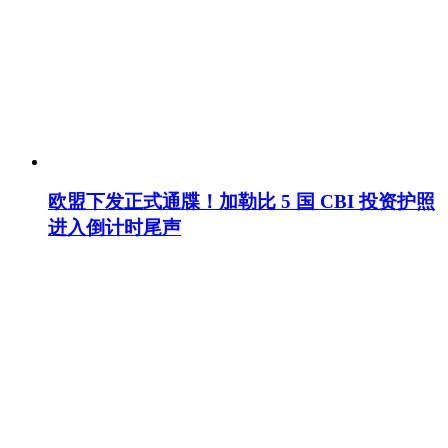
欧盟下发正式通牒！加勒比 5 国 CBI 投资护照
进入倒计时尾声