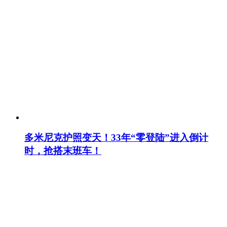
多米尼克护照变天！33年“零登陆”进入倒计
时，抢搭末班车！