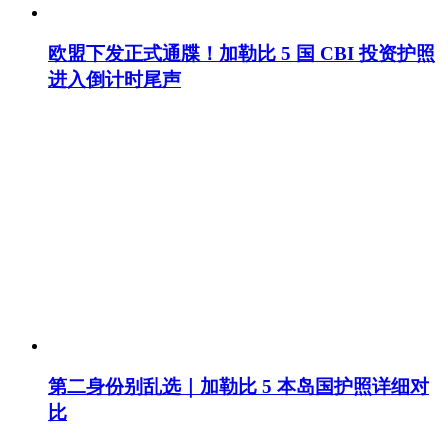
欧盟下发正式通牒！加勒比 5 国 CBI 投资护照
进入倒计时尾声
第二身份别乱选｜加勒比 5 本岛国护照详细对
比