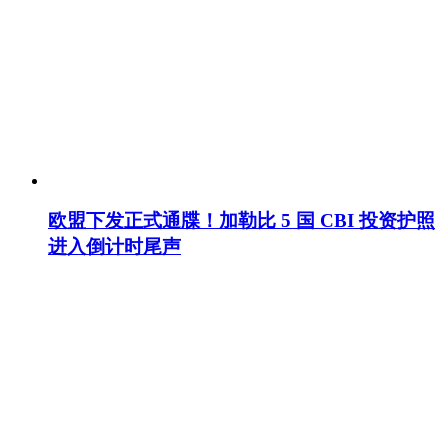
欧盟下发正式通牒！加勒比 5 国 CBI 投资护照
进入倒计时尾声