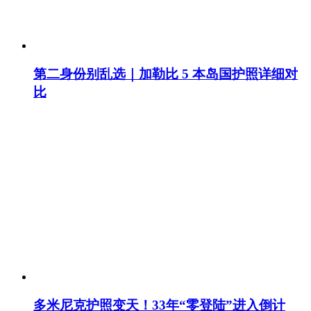
第二身份别乱选｜加勒比 5 本岛国护照详细对
比
多米尼克护照变天！33年“零登陆”进入倒计