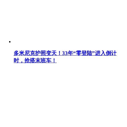
多米尼克护照变天！33年“零登陆”进入倒计
时，抢搭末班车！