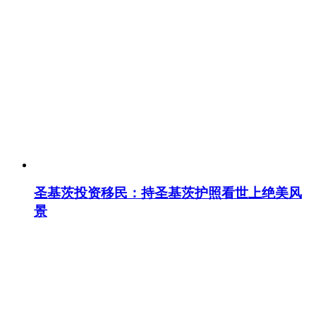
圣基茨投资移民：持圣基茨护照看世上绝美风
景