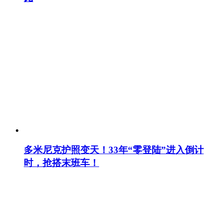
多米尼克护照变天！33年“零登陆”进入倒计
时，抢搭末班车！