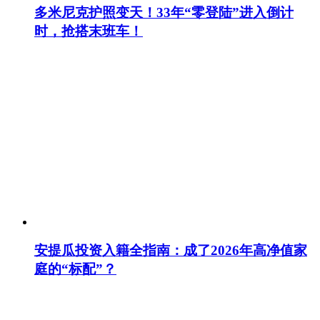
多米尼克护照变天！33年“零登陆”进入倒计
时，抢搭末班车！
安提瓜投资入籍全指南：成了2026年高净值家
庭的“标配”？