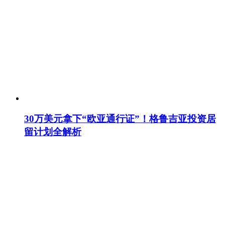
30万美元拿下“欧亚通行证”！格鲁吉亚投资居
留计划全解析