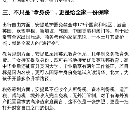
次、分国家办理，省时省力更省心。
三、不只是"拿身份"，更是给全家一份保障
出行自由方面，安提瓜护照免签全球173个国家和地区，涵盖
英国、欧盟申根、新加坡、韩国、中国香港和澳门等。对于经
常带全家出国旅游、商务考察的家庭来说，一本土耳其蓝护
照，就是全家人的"通行令"。
教育规划方面，安提瓜采用英式教育体系，11年制义务教育免
费。子女持安提瓜身份，既可在当地接受优质英联邦教育，高
中毕业后还能直升英国大学，毕业后享有两年工作签证。若目
标是国内名校，更可以国际生身份免笔试入读清华、北大，为
孩子开辟多条升学路径。
税务筹划方面，安提瓜不征收个人所得税、资本利得税、遗产
税、赠与税，境外收入完全免税，无外汇管制。对于有海外资
产配置需求的高净值家庭而言，这不仅是一张护照，更是一把
打开财富自由之门的钥匙。